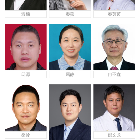
漆楠
秦燕
秦茵茵
邱源
屈静
冉丕鑫
桑岭
邵文龙