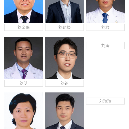
刘金保
刘劲松
刘君
刘涛
刘明
刘铭
刘珍珍