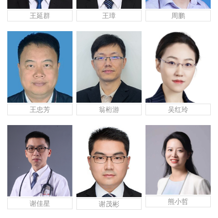
王延群
王璋
周鹏
王忠芳
翁桁游
吴红玲
熊小哲
谢佳星
谢茂彬