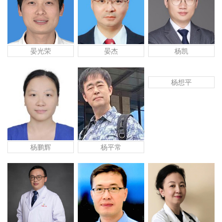
晏光荣
晏杰
杨凯
杨想平
杨鹏辉
杨平常