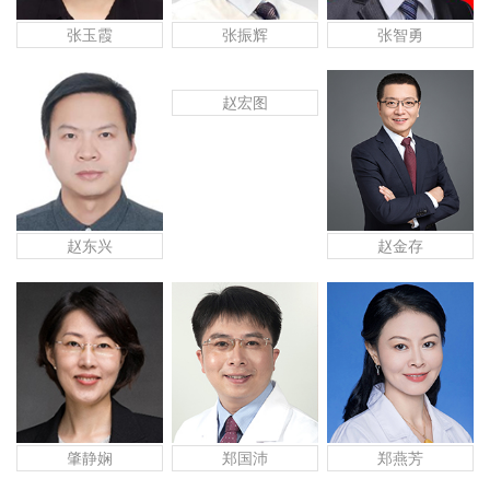
张玉霞
张振辉
张智勇
赵宏图
赵东兴
赵金存
肇静娴
郑国沛
郑燕芳