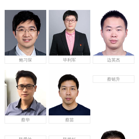
鲍习琛
毕利军
边英杰
蔡铭升
蔡苗
蔡华