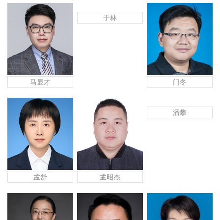
于林
马显才
门冬
潘攀
孟舒
孟昭杰