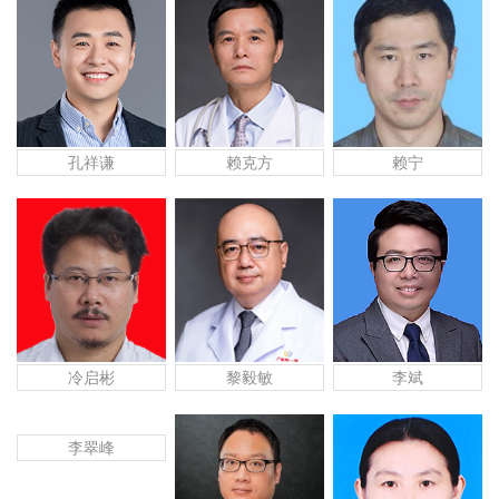
孔祥谦
赖克方
赖宁
冷启彬
黎毅敏
李斌
李翠峰