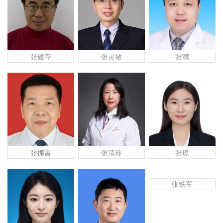
张健存
张灵敏
张满
张挪富
张清玲
张琼
张铁军