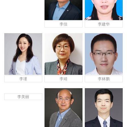
李佳
李建华
李谨
李靖
李林鹏
李美丽