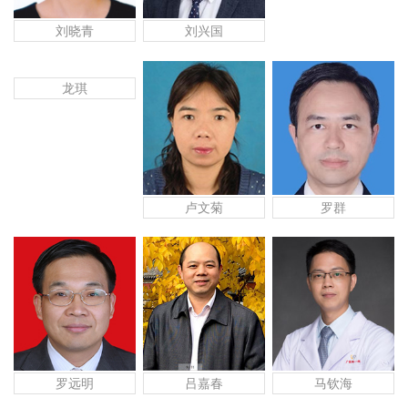
刘晓青
刘兴国
龙琪
卢文菊
罗群
罗远明
吕嘉春
马钦海