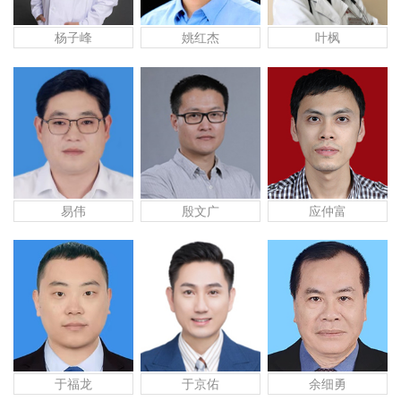
杨子峰
姚红杰
叶枫
易伟
殷文广
应仲富
于福龙
于京佑
余细勇