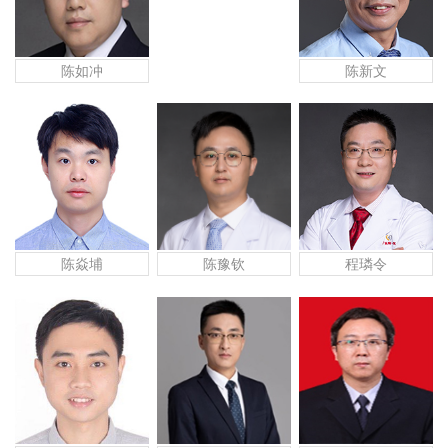
陈如冲
陈新文
陈焱埔
陈豫钦
程璘令