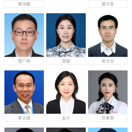
黄佳颖
冀天星
贾广帅
贾丽
蒋太交
蒋义国
金方
巨春蓉