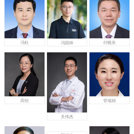
冯杜
付晓东
冯国帅
高怡
管瑞娟
关伟杰