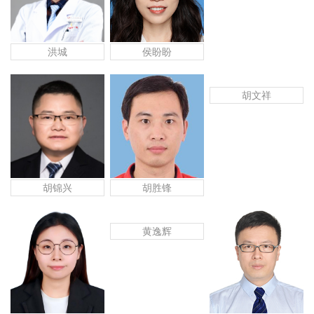
侯盼盼
洪城
胡文祥
胡锦兴
胡胜锋
黄逸辉