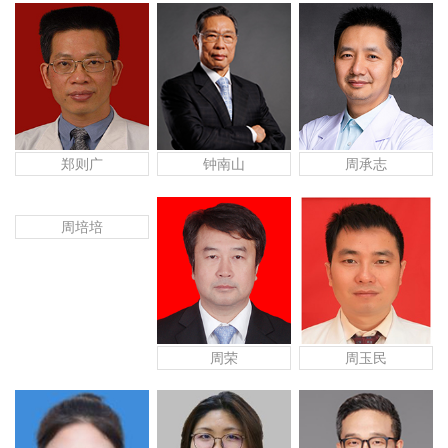
郑则广
钟南山
周承志
周培培
周荣
周玉民