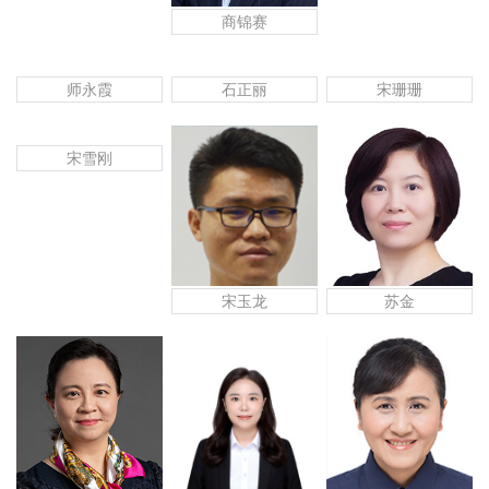
商锦赛
师永霞
石正丽
宋珊珊
宋雪刚
宋玉龙
苏金