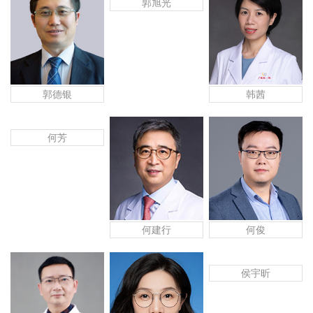
郭旭光
郭德银
韩茜
何芳
何建行
何俊
侯宇昕