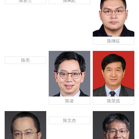
陈爱兰
陈枫虹
陈继征
陈亮
陈凌
陈荣昌
陈文杰