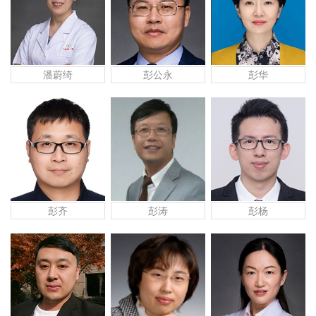
潘蔚绮
彭公永
彭华
彭齐
彭涛
彭杨