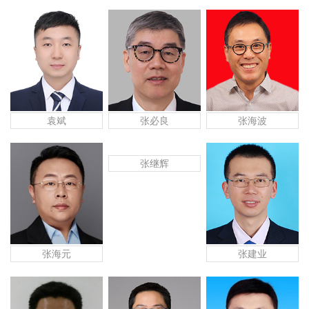
袁斌
张必良
张海波
张继辉
张海元
张建业