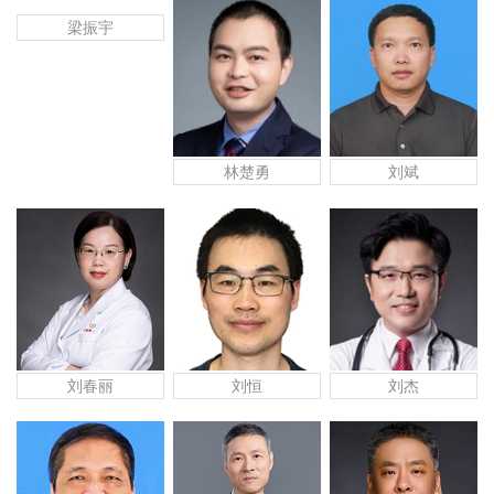
梁振宇
林楚勇
刘斌
刘春丽
刘恒
刘杰