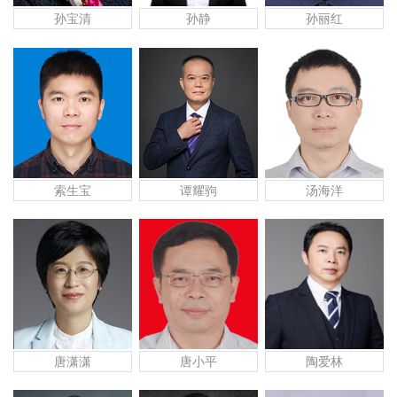
孙宝清
孙静
孙丽红
索生宝
谭耀驹
汤海洋
唐潇潇
唐小平
陶爱林