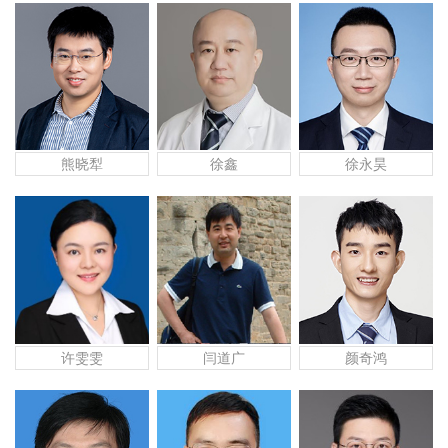
熊晓犁
徐鑫
徐永昊
许雯雯
闫道广
颜奇鸿