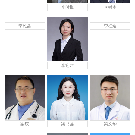
李时悦
李树本
李雅鑫
李征途
李迎君
梁书鑫
梁文华
梁庆