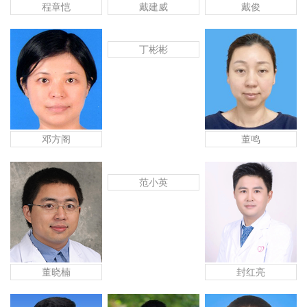
程章恺
戴建威
戴俊
丁彬彬
邓方阁
董鸣
范小英
董晓楠
封红亮