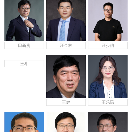
田新贵
汪金林
汪少伯
王斗
王健
王乐禹