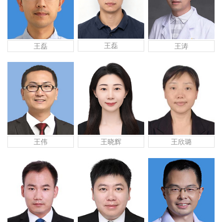
王磊
王磊
王涛
王晓辉
王欣璐
王伟