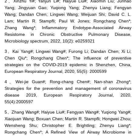
2、Xinzhu Yi#; Yanjun Li#; Haiyue Liu#; Xiaomin Liu; Junhao
Yang; Jingyuan Gao; Yuqiong Yang; Zhenyu Liang; Fengyan
Wang; Dandan Chen; Lingwei Wang; Weijuan Shi; David C. L.
Lam; Martin R. Stampfli; Paul W. Jones; Rongchang Chen*;
Zhang Wang*; Inflammatory Endotype-Associated Airway
Resistome in Chronic Obstructive Pulmonary Disease,
Microbiology spectrum, 2022, 10(2): e0259321
3、Kai Yang#; Lingwei Wang#; Furong Li; Dandan Chen; Xi Li;
Chen Qiu*; Rongchang Chen*; The influence of preventive
strategies on the COVID-2019 epidemic in Shenzhen, China,
European Respiratory Journal, 2020, 55(5): 2000599
4、Wei-jie Guan#; Rong-chang Chen#; Nan-shan Zhong*;
Strategies for the prevention and management of coronavirus
disease 2019, European Respiratory Journal, 2020,
55(4):2000597
5、Zhang Wang#; Haiyue Liu#; Fengyan Wang#; Yuqiong Yang#;
Xiaojuan Wang; Boxuan Chen; Martin R. Stampfli; Hongwei Zhou;
Wensheng Shu; Christopher E. Brightling; Zhenyu Liang*;
Rongchang Chen*; A Refined View of Airway Microbiome in