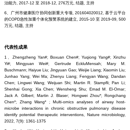
治能力, 2017-12 至 2018-12, 276万元, 结题, 主持
6、广州市健康医疗协同创新重大专项, 201604020012, 基于云平台
的COPD急性加重个体化预警系统的建立, 2015-10 至 2019-09, 500
万元, 结题, 主持
代表性成果
1、Zhengzheng Yan#; Boxuan Chen#; Yuqiong Yang#; Xinzhu
Yi#; Mingyuan Wei#; Gertrude EckluMensah; Mary M.
Buschmann; Haiyue Liu; Jingyuan Gao; Weijie Liang; Xiaomin Liu;
Junhao Yang; Wei Ma; Zhenyu Liang; Fengyan Wang; Dandan
Chen; Lingwei Wang; Weijuan Shi; Martin R. Stampfli; Pan Li;
Shenhai Gong; Xia Chen; Wensheng Shu; Emad M. El-Omar;
Jack A. Gilbert; Martin J. Blaser; Hongwei Zhou*; Rongchang
Chen*; Zhang Wang* ; Multi-omics analyses of airway host-
microbe interactions in chronic obstructive pulmonary disease
identify potential therapeutic interventions, Nature microbiology,
2022, 7(9): 1361-1375