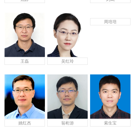
周培培
王磊
吴红玲
姚红杰
翁桁游
索生宝