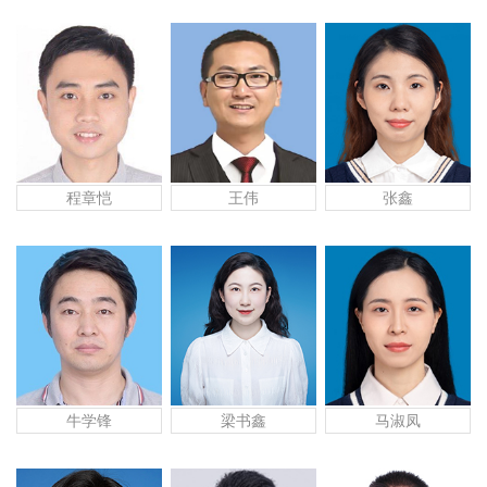
程章恺
张鑫
王伟
牛学锋
梁书鑫
马淑凤