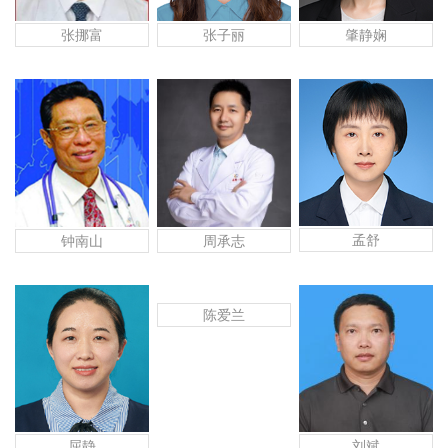
张挪富
张子丽
肇静娴
孟舒
钟南山
周承志
陈爱兰
屈静
刘斌