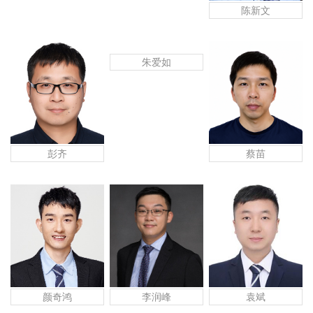
陈新文
朱爱如
蔡苗
彭齐
李润峰
颜奇鸿
袁斌