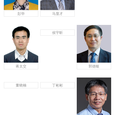
彭华
马显才
侯宇昕
蒋太交
郭德银
董晓楠
丁彬彬