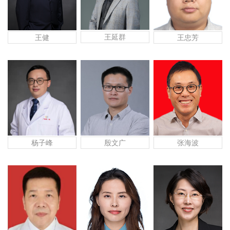
王延群
王健
王忠芳
杨子峰
张海波
殷文广