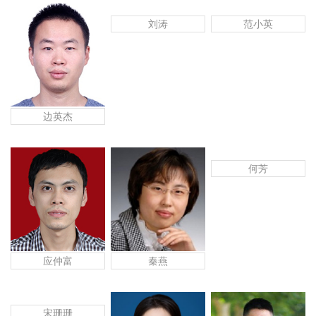
刘涛
范小英
边英杰
何芳
应仲富
秦燕
宋珊珊