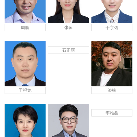
周鹏
张琼
于京佑
石正丽
于福龙
漆楠
李雅鑫