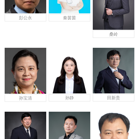
秦茵茵
彭公永
桑岭
孙静
田新贵
孙宝清