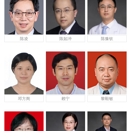
陈凌
陈豫钦
陈如冲
赖宁
黎毅敏
邓方阁