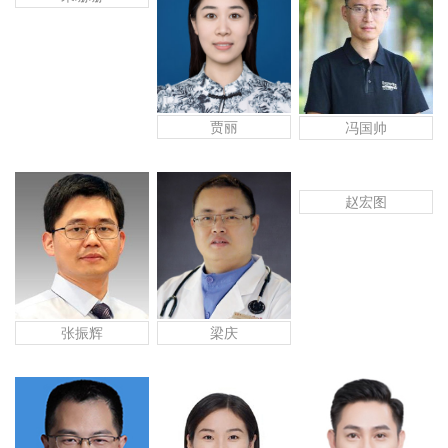
贾丽
冯国帅
赵宏图
张振辉
梁庆