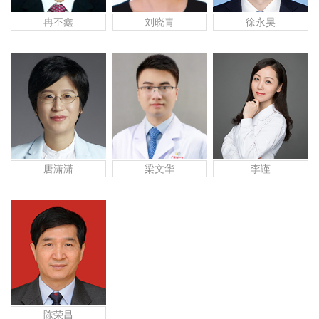
冉丕鑫
刘晓青
徐永昊
唐潇潇
梁文华
李谨
陈荣昌