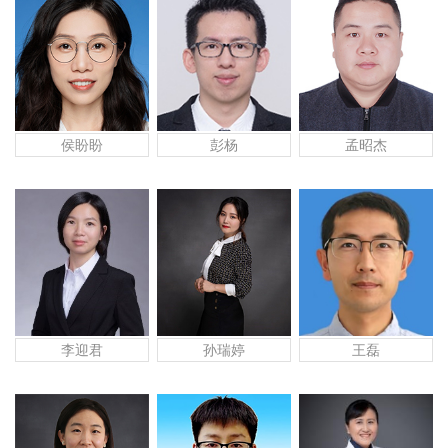
侯盼盼
彭杨
孟昭杰
孙瑞婷
王磊
李迎君