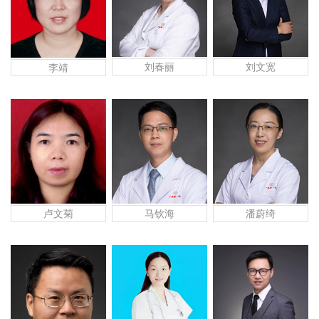
刘文宽
刘春丽
李靖
马钦海
潘蔚绮
卢文菊