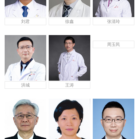
刘君
徐鑫
张清玲
周玉民
王涛
洪城