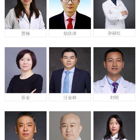
孙丽红
贾楠
胡庆涛
苏金
汪金林
刘明