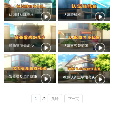
认识肺动脉高压
认识肺移植
肺曲霉病知多少
认识支气管扩张
胃食管反流性咳嗽
教你认识过敏性鼻炎
/9
跳转
下一页