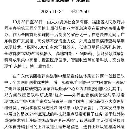
士后研究成果展“广东展馆”
2025-10-31
2550
10月26日至28日，由人力资源社会保障部、福建省人民政府共
同主办的第三届全国博士后创新创业大赛总决赛在福建省泉州市举
办。作为全国首批实施博士后制度的省份之一，在总决赛期间，广
东特设广东展馆，高分辨率深海重力仪、外周血管疾病筛查与早期
发现技术、“探索4500”自主水下机器人、低轨卫星通信系列芯片、
全球首块“零碳砖”等机器人、高端制造、生物医药、新能源领域最新
科研成果集中亮相，覆盖医疗健康、智能制造等前沿科技，充分展
现“广东博士、博士后力量”。
在广东代表团推荐央媒和中组部宣传媒体采访的两个创新团队
中，全国创新创业优秀博士后、实验室/广州医科大学附属第一医院/
广州呼吸健康研究院/国家呼吸医学中心邓方阁教授团队位列其中。
邓方阁教授团队科研成果“红外——外周血管疾病筛查与早期发
现”2021年曾代表广东省队获得第一届全国博士后创新创业大赛创新
组银奖，作为实验室标志性科研成果（诊疗设备），在本次成果展
中展出的是2024年底完成的科技部重点研发项目子任务“基于红外热
成像技术的上呼吸道热态快速测评系统”，该系统通过无创遥感接收
人体自身辐射出的上呼吸道生理热场信息，进行上呼吸道感染风险