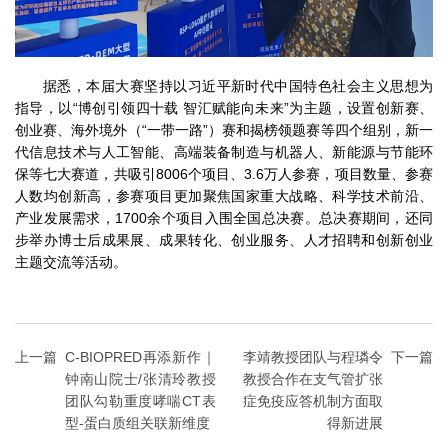
据悉，本届大赛坚持以习近平新时代中国特色社会主义思想为
指导，以“博创引领四十载 智汇赋能向未来”为主题，设置创新赛、
创业赛、海外境外（“一带一路”）赛和揭榜领题赛等四个组别，新一
代信息技术与人工智能、高端装备制造与机器人、新能源与节能环
保等七大赛道，共吸引8006个项目、3.6万人参赛，项目数量、参赛
人数均创新高，参赛项目更加聚焦国家重大战略、科学技术前沿、
产业发展需求，1700余个项目入围全国总决赛。总决赛期间，还同
步举办博士后成果展、成果转化、创业服务、人才招聘和创新创业
主题交流等活动。
上一篇
C-BIOPRED再添新作｜
李靖教授团队与程璘令
下一篇
钟南山院士/张清玲教授
教授合作在支气管扩张
团队勾勒重度哮喘CT表
症免疫应答机制方面取
型-蛋白质组关联新维度
得新进展