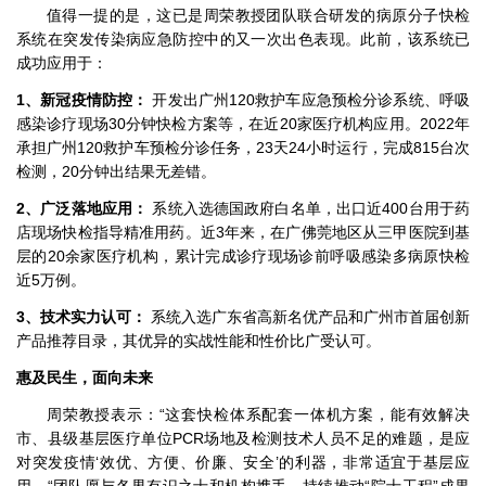
值得一提的是，这已是周荣教授团队联合研发的病原分子快检
系统在突发传染病应急防控中的又一次出色表现。此前，该系统已
成功应用于：
1、新冠疫情防控：
开发出广州120救护车应急预检分诊系统、呼吸
感染诊疗现场30分钟快检方案等，在近20家医疗机构应用。2022年
承担广州120救护车预检分诊任务，23天24小时运行，完成815台次
检测，20分钟出结果无差错。
2、广泛落地应用：
系统入选德国政府白名单，出口近400台用于药
店现场快检指导精准用药。近3年来，在广佛莞地区从三甲医院到基
层的20余家医疗机构，累计完成诊疗现场诊前呼吸感染多病原快检
近5万例。
3、技术实力认可：
系统入选广东省高新名优产品和广州市首届创新
产品推荐目录，其优异的实战性能和性价比广受认可。
惠及民生，面向未来
周荣教授表示：“这套快检体系配套一体机方案，能有效解决
市、县级基层医疗单位PCR场地及检测技术人员不足的难题，是应
对突发疫情‘效优、方便、价廉、安全’的利器，非常适宜于基层应
用。“团队愿与各界有识之士和机构携手，持续推动“院士工程”成果