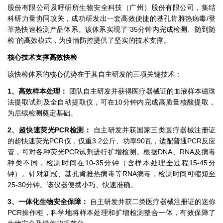
股份有限公司及呼研所生物安全科技（广州）股份有限公司，集结
科研力量协同攻关，成功研发出一套高效便捷的基孔肯雅热病毒/登
革热快速检测产品体系。该体系实现了“35分钟内完成检测、随到随
检”的高效模式，为疫情防控提供了坚实的技术支撑。
核心技术支撑高效快检
该快检体系的核心优势在于其自主研发的三项关键技术：
1、高效样本处理：
团队自主研发并获得医疗器械证的血液样本磁珠
法提取试剂及全自动提取仪，可在10分钟内完成高质量核酸提取，
为后续检测奠定基础。
2、超快速荧光PCR检测：
自主研发并获国家三类医疗器械注册证
的超快速荧光PCR仪，仅重3.2公斤、功率90瓦，适配普通PCR反应
管，可对各种荧光PCR试剂进行扩增检测。根据DNA、RNA及病毒
种类不同，检测时间在10-35分钟（含样本处理全过程15-45分
钟）。针对新冠、基孔肯雅热病毒等RNA病毒，检测时间可缩短至
25-30分钟。该仪器便携小巧、快速准确。
3、一体化生物安全保障：
自主研发并获二类医疗器械注册证的迷你
PCR操作柜，科学地将样本处理和扩增检测整合一体，有效保障了