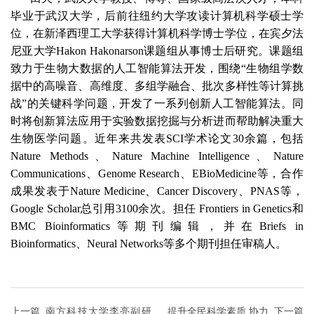
毕业于武汉大学，后前往纽约大学攻读计算机科学硕士学
位，在新泽西理工大学获得计算机科学博士学位，在宾夕法
尼亚大学
Hakon Hakonarson
课题组从事博士后研究。课题组
致力于生物大数据的人工智能算法开发，围绕“生物组学数
据中的高噪音、高维度、多组学融合、批次多样性等计算挑
战”的关键科学问题，开发了一系列创新人工智能算法。同
时将创新算法应用于实验数据挖掘与分析进而帮助解决重大
生物医学问题。近年来共发表
SCI
学术论文
30
余篇，包括
Nature Methods
、
Nature Machine Intelligence
、
Nature
Communications
、
Genome Research
、
EBioMedicine
等，合作
成果发表于
Nature Medicine
、
Cancer Discovery
、
PNAS
等，
Google Scholar
总引用
3100
余次。担任
Frontiers in Genetics
和
BMC Bioinformatics
等期刊编辑，并在
Briefs in
Bioinformatics
、
Neural Networks
等多个期刊担任审稿人。
上一篇
南方科技大学李亮副研
提升全民科学素质 协力
下一篇