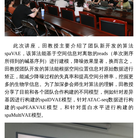
此次讲座，田教授主要介绍了
团队
新开发的算法
spaVAE
，该算法能基于空间信息对离散的
reads
（单次测序
所得到的碱基序列）进行建模，降噪效果显著，换而言之，
田教授团队开发的算法能根据空间位置信息对原始数据进行
矫正，能减少降噪过程的失真率和提高空间分辨率，挖掘更
多的生物学信息。为了加深参会师生对算法的理解，田教授
分享了目前和各个团队合作
构建的
不同模型，例如针对差异
基因进行构建的
spalDVAE
模型，针对
ATAC-seq
数据进行构
建的
spaPEAKVAE
模型，和针对蛋白水平进行构建的
spaMultiVAE
模型。