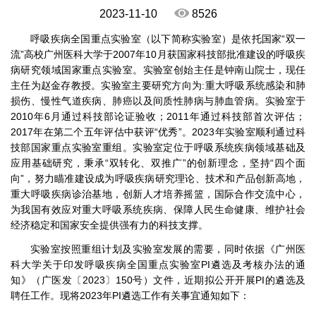
2023-11-10
8526
呼吸疾病全国重点实验室（以下简称实验室）是依托国家“双一
流”高校广州医科大学于2007年10月获国家科技部批准建设的呼吸疾
病研究领域国家重点实验室。实验室创始主任是钟南山院士，现任
主任为赵金存教授。实验室主要研究方向为:重大呼吸系统感染和肺
损伤、慢性气道疾病、肺癌以及间质性肺病与肺血管病。实验室于
2010年6月通过科技部论证验收；2011年通过科技部首次评估；
2017年在第二个五年评估中获评“优秀”。2023年实验室顺利通过科
技部国家重点实验室重组。实验室定位于呼吸系统疾病领域基础及
应用基础研究，秉承“双转化、双推广”的创新理念，坚持“四个面
向”，努力瞄准建设成为呼吸疾病研究理论、技术和产品创新高地，
重大呼吸疾病诊治基地，创新人才培养摇篮，国际合作交流中心，
为我国有效应对重大呼吸系统疾病、保障人民生命健康、维护社会
经济稳定和国家安全提供强有力的科技支撑。
实验室按照重组计划及实验室发展的需要，同时依据《广州医
科大学关于印发呼吸疾病全国重点实验室PI遴选及考核办法的通
知》（广医发〔2023〕150号）文件，近期拟公开开展PI的遴选及
聘任工作。现将2023年PI遴选工作有关事宜通知如下：