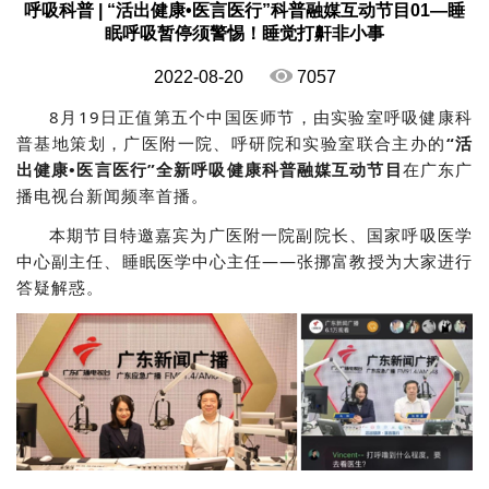
呼吸科普 | “活出健康•医言医行”科普融媒互动节目01—睡
眠呼吸暂停须警惕！睡觉打鼾非小事
2022-08-20
7057
8月19日正值第五个中国医师节，由实验室呼吸健康科
普基地策划，广医附一院、呼研院和实验室联合主办的
“活
出健康•医言医行”全新呼吸健康科普融媒互动节目
在广东广
播电视台新闻频率首播。
本期节目特邀嘉宾为广医附一院副院长、国家呼吸医学
中心副主任、睡眠医学中心主任——张挪富教授为大家进行
答疑解惑。