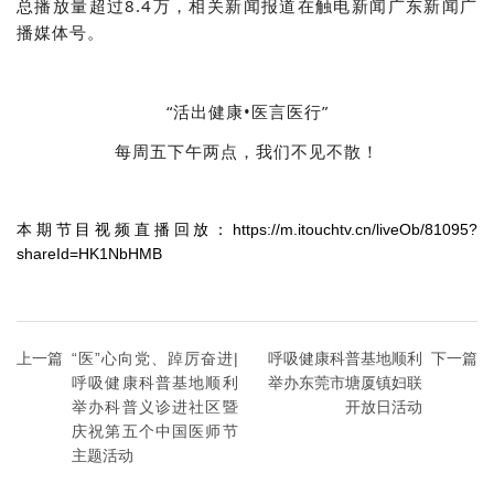
总播放量超过8.4万，相关新闻报道在触电新闻广东新闻广
播媒体号。
“活出健康•医言医行”
每周五下午两点，我们不见不散！
本期节目视频直播回放：https://m.itouchtv.cn/liveOb/81095?
shareId=HK1NbHMB
上一篇
“医”心向党、踔厉奋进|
呼吸健康科普基地顺利
下一篇
呼吸健康科普基地顺利
举办东莞市塘厦镇妇联
举办科普义诊进社区暨
开放日活动
庆祝第五个中国医师节
主题活动