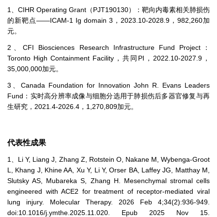
1、CIHR Operating Grant（PJT190130）：靶向内毒素相关肺损伤
的新靶点——ICAM-1 Ig domain 3，2023.10-2028.9，982,260加
元。
2、CFI Biosciences Research Infrastructure Fund Project：
Toronto High Containment Facility，共同PI，2022.10-2027.9，
35,000,000加元。
3、Canada Foundation for Innovation John R. Evans Leaders
Fund：实时高分辨率成像与细胞分选用于肺损伤后多器官修复与再
生研究，2021.4-2026.4，1,270,809加元。
代表性成果
1、Li Y, Liang J, Zhang Z, Rotstein O, Nakane M, Wybenga-Groot
L, Khang J, Khine AA, Xu Y, Li Y, Orser BA, Laffey JG, Matthay M,
Slutsky AS, Mubareka S, Zhang H. Mesenchymal stromal cells
engineered with ACE2 for treatment of receptor-mediated viral
lung injury. Molecular Therapy. 2026 Feb 4;34(2):936-949.
doi:10.1016/j.ymthe.2025.11.020. Epub 2025 Nov 15.