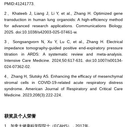
PMID:41241773.
2、Khateeb J, Liang J, Li Y, et al., Zhang H. Optimized gene
transduction in human lung organoids: A high-efficiency method
for advanced research applications. Communications Biology.
2025. doi:10.1038/s42003-025-07461-w.
3、Songsangvorn N, Xu Y, Lu C, et al., Zhang H. Electrical
impedance tomography-guided positive end-expiratory pressure
titration in ARDS: A systematic review and meta-analysis.
Intensive Care Medicine. 2024;50:617-631. doi:10.1007/s00134-
024-07362-02.
4、Zhang H, Slutsky AS. Enhancing the efficacy of mesenchymal
stromal cells in COVID-19-related acute respiratory distress
syndrome. American Journal of Respiratory and Critical Care
Medicine. 2023;208(3):222-224.
获奖及个人荣誉
1、加拿大健康科学院院士（FCAHS），2017年。