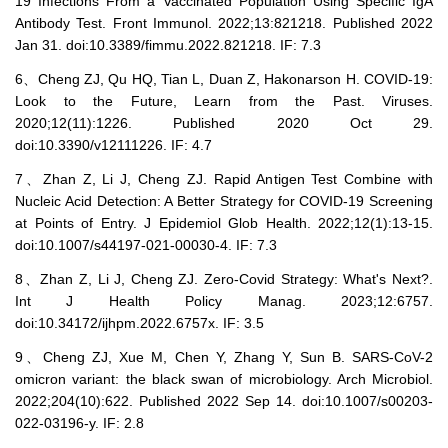
19 Infections From a Vaccinated Population Using Specific IgA
Antibody Test. Front Immunol. 2022;13:821218. Published 2022
Jan 31. doi:10.3389/fimmu.2022.821218. IF: 7.3
6、Cheng ZJ, Qu HQ, Tian L, Duan Z, Hakonarson H. COVID-19:
Look to the Future, Learn from the Past. Viruses.
2020;12(11):1226. Published 2020 Oct 29.
doi:10.3390/v12111226. IF: 4.7
7、Zhan Z, Li J, Cheng ZJ. Rapid Antigen Test Combine with
Nucleic Acid Detection: A Better Strategy for COVID-19 Screening
at Points of Entry. J Epidemiol Glob Health. 2022;12(1):13-15.
doi:10.1007/s44197-021-00030-4. IF: 7.3
8、Zhan Z, Li J, Cheng ZJ. Zero-Covid Strategy: What's Next?.
Int J Health Policy Manag. 2023;12:6757.
doi:10.34172/ijhpm.2022.6757x. IF: 3.5
9、Cheng ZJ, Xue M, Chen Y, Zhang Y, Sun B. SARS-CoV-2
omicron variant: the black swan of microbiology. Arch Microbiol.
2022;204(10):622. Published 2022 Sep 14. doi:10.1007/s00203-
022-03196-y. IF: 2.8