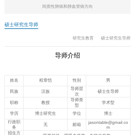
间质性肺病和肺血管病方向
硕士研究生导师
研究生教育
硕士研究生导师
导师介绍
姓名
程章恺
性别
男
导师层
民族
汉族
硕士生导师
次
导师类
职称
教授
学术型
型
学历
博士研究生
学位
博士
行政职
jasontable@gmail.co
无
邮箱
务
m
招生方