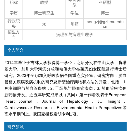
职称
教授
科研型
型
学历
博士研究生
学位
博士
行政职
mengzj@gzhmu.edu.
无
邮箱
务
cn
招生方
病理学与病理生理学
向
个人简介
2014年毕业于吉林大学获得博士学位，之后分别在中山大学、肯塔
基大学、加州大学河滨分校和哈佛大学布莱恩妇女医院进行博士后
研究。2023年全职加入呼吸疾病全国重点实验室。研究方向：肺血
管相关疾病发病机制的研究及新型治疗药物和方法的开发，包括：1.
免疫细胞与肺血管疾病；2. 干细胞与肺血管疾病；3. 肺血管疾病创
新药物开发。近五年研究成果以（共同）第一作者发表于European
Heart Journal，Journal of Hepatology，JCI Insight，
Cardiovascular Research，Environmental Health Perspectives等
高水平期刊上。获国家授权发明专利1项。
研究领域