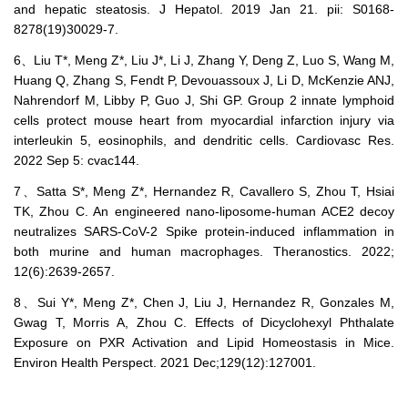
and hepatic steatosis. J Hepatol. 2019 Jan 21. pii: S0168-
8278(19)30029-7.
6、Liu T*, Meng Z*, Liu J*, Li J, Zhang Y, Deng Z, Luo S, Wang M,
Huang Q, Zhang S, Fendt P, Devouassoux J, Li D, McKenzie ANJ,
Nahrendorf M, Libby P, Guo J, Shi GP. Group 2 innate lymphoid
cells protect mouse heart from myocardial infarction injury via
interleukin 5, eosinophils, and dendritic cells. Cardiovasc Res.
2022 Sep 5: cvac144.
7、Satta S*, Meng Z*, Hernandez R, Cavallero S, Zhou T, Hsiai
TK, Zhou C. An engineered nano-liposome-human ACE2 decoy
neutralizes SARS-CoV-2 Spike protein-induced inflammation in
both murine and human macrophages. Theranostics. 2022;
12(6):2639-2657.
8、Sui Y*, Meng Z*, Chen J, Liu J, Hernandez R, Gonzales M,
Gwag T, Morris A, Zhou C. Effects of Dicyclohexyl Phthalate
Exposure on PXR Activation and Lipid Homeostasis in Mice.
Environ Health Perspect. 2021 Dec;129(12):127001.