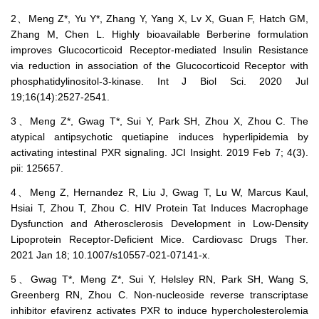
2、Meng Z*, Yu Y*, Zhang Y, Yang X, Lv X, Guan F, Hatch GM,
Zhang M, Chen L. Highly bioavailable Berberine formulation
improves Glucocorticoid Receptor-mediated Insulin Resistance
via reduction in association of the Glucocorticoid Receptor with
phosphatidylinositol-3-kinase. Int J Biol Sci. 2020 Jul
19;16(14):2527-2541.
3、Meng Z*, Gwag T*, Sui Y, Park SH, Zhou X, Zhou C. The
atypical antipsychotic quetiapine induces hyperlipidemia by
activating intestinal PXR signaling. JCI Insight. 2019 Feb 7; 4(3).
pii: 125657.
4、Meng Z, Hernandez R, Liu J, Gwag T, Lu W, Marcus Kaul,
Hsiai T, Zhou T, Zhou C. HIV Protein Tat Induces Macrophage
Dysfunction and Atherosclerosis Development in Low-Density
Lipoprotein Receptor-Deficient Mice. Cardiovasc Drugs Ther.
2021 Jan 18; 10.1007/s10557-021-07141-x.
5、Gwag T*, Meng Z*, Sui Y, Helsley RN, Park SH, Wang S,
Greenberg RN, Zhou C. Non-nucleoside reverse transcriptase
inhibitor efavirenz activates PXR to induce hypercholesterolemia