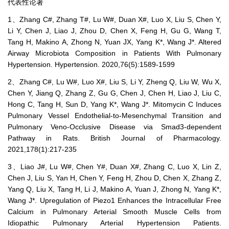
代表性论著
1、Zhang C#, Zhang T#, Lu W#, Duan X#, Luo X, Liu S, Chen Y,
Li Y, Chen J, Liao J, Zhou D, Chen X, Feng H, Gu G, Wang T,
Tang H, Makino A, Zhong N, Yuan JX, Yang K*, Wang J*. Altered
Airway Microbiota Composition in Patients With Pulmonary
Hypertension. Hypertension. 2020,76(5):1589-1599
2、Zhang C#, Lu W#, Luo X#, Liu S, Li Y, Zheng Q, Liu W, Wu X,
Chen Y, Jiang Q, Zhang Z, Gu G, Chen J, Chen H, Liao J, Liu C,
Hong C, Tang H, Sun D, Yang K*, Wang J*. Mitomycin C Induces
Pulmonary Vessel Endothelial-to-Mesenchymal Transition and
Pulmonary Veno-Occlusive Disease via Smad3-dependent
Pathway in Rats. British Journal of Pharmacology.
2021,178(1):217-235
3、Liao J#, Lu W#, Chen Y#, Duan X#, Zhang C, Luo X, Lin Z,
Chen J, Liu S, Yan H, Chen Y, Feng H, Zhou D, Chen X, Zhang Z,
Yang Q, Liu X, Tang H, Li J, Makino A, Yuan J, Zhong N, Yang K*,
Wang J*. Upregulation of Piezo1 Enhances the Intracellular Free
Calcium in Pulmonary Arterial Smooth Muscle Cells from
Idiopathic Pulmonary Arterial Hypertension Patients.