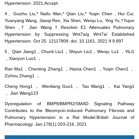
Hypertension. 2021,Accept
4、Guizhu Liu,* Naifu Wan,* Qian Liu,* Yuqin Chen , Hui Cui,
Yuanyang Wang, Jiaoqi Ren, Xia Shen, Wenju Lu, Ying Yu,†Yujun
Shen ,† Jian Wang †.Resolvin E1 Attenuates Pulmonary
Hypertension by Suppressing Wnt7a/g Wnt7a/ Established
Hypertension. Oct 25: 12117809. doi: 10.1161, 2021 If 9.897
5、Qian Jiang1，Chunli Liu1，Shiyun Liu1，Wenju Lu1 ，YiLi1
，Xiaoyun Luo1 ，
Ran Ma1，Chenting Zhang1 ，Haixia Chen1 ，Yuqin Chen1 ，
Zizhou Zhang1 ，
Cheng Hong1 ， Wenliang Guo1 ， Tao Wang1 ， Kai Yang1
， Jian Wang123
Dysregulation of BMP9/BMPR2/SMAD Signaling Pathway
Contributes to the Bleomycin-induced Pulmonary Fibrosis and
Pulmonary Hypertension in a Rat Model.British Journal of
Pharmacology. Jan;178(1):203-216, 2021