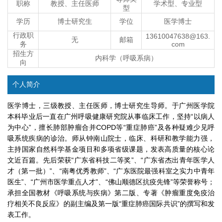
职称
教授、主任医师
学术型、专业型
型
学历
博士研究生
学位
医学博士
行政职
13610047638@163.
无
邮箱
务
com
招生方
内科学（呼吸系病）
向
个人简介
医学博士，三级教授、主任医师，博士研究生导师。于广州医学院
本科毕业后一直在广州呼吸健康研究院从事临床工作，坚持“以病人
为中心”，擅长肺部肿瘤合并COPD等“重症肺癌”及各种疑难少见呼
吸系统疾病的诊治。师从钟南山院士，临床、科研和教学能力强，
主持国家自然科学基金项目和多项省级课题，发表高质量的核心论
文近百篇。先后荣获“广东省科技二等奖”、“广东省杰出青年医学人
才（第一批）”、“南粤优秀教师”、“广东医院最强科室之实力中青年
医生”、“广州市医学重点人才”、“佛山顺德区抗疫先锋”等荣誉称号；
承担全国教材《呼吸系统与疾病》第二版、专著《肿瘤重度免疫治
疗相关不良反应》的副主编及第一版“重症肺癌国际共识”的撰写和发
表工作。