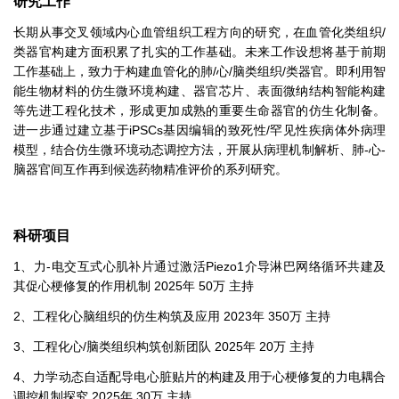
研究工作
长期从事交叉领域内心血管组织工程方向的研究，在血管化类组织/
类器官构建方面积累了扎实的工作基础。未来工作设想将基于前期
工作基础上，致力于构建血管化的肺/心/脑类组织/类器官。即利用智
能生物材料的仿生微环境构建、器官芯片、表面微纳结构智能构建
等先进工程化技术，形成更加成熟的重要生命器官的仿生化制备。
进一步通过建立基于iPSCs基因编辑的致死性/罕见性疾病体外病理
模型，结合仿生微环境动态调控方法，开展从病理机制解析、肺-心-
脑器官间互作再到候选药物精准评价的系列研究。
科研项目
1、力-电交互式心肌补片通过激活Piezo1介导淋巴网络循环共建及
其促心梗修复的作用机制 2025年 50万 主持
2、工程化心脑组织的仿生构筑及应用 2023年 350万 主持
3、工程化心/脑类组织构筑创新团队 2025年 20万 主持
4、力学动态自适配导电心脏贴片的构建及用于心梗修复的力电耦合
调控机制探究 2025年 30万 主持