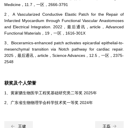
Medicine，11.7，一区，2666-3791
2、A Vascularized Conductive Elastic Patch for the Repair of
Infarcted Myocardium through Functional Vascular Anastomoses
and Electrical Integration. 2022，最后通讯，article，Advanced
Functional Materials，19，一区，1616-301X
3、Bioceramics-enhanced patch activates epicardial epithelial-to-
mesenchymal transition via Notch pathway for cardiac repair.
2025，最后通讯，article，Science Advances，12.5，一区，2375-
2548
获奖及个人荣誉
1、黄家驷生物医学工程奖基础研究类二等奖 2025年
2、广东省生物物理学会科学技术奖一等奖 2024年
王健
王磊