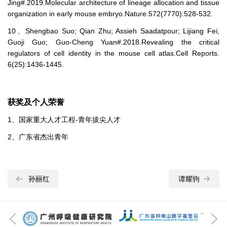
Jing#.2019.Molecular architecture of lineage allocation and tissue
organization in early mouse embryo.Nature.572(7770):528-532.
10、Shengbao Suo; Qian Zhu; Assieh Saadatpour; Lijiang Fei;
Guoji Guo; Guo-Cheng Yuan#.2018.Revealing the critical
regulators of cell identity in the mouse cell atlas.Cell Reports.
6(25):1436-1445.
获奖及个人荣誉
1、国家重大人才工程-青年拔尖人才
2、广东省杰出青年
孙丽红
谭耀驹