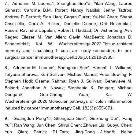
7、Adrienne M. Luoma^; Shengbao Suo^#; Yifan Wang; Lauren
Gunasti; Caroline B.M. Porter; Nancy Nabilsi; Jenny Tadros;
Andrew P. Ferretti; Sida Liao; Cagan Gurer; Yu-Hui Chen; Shana
Criscitiello; Cora A. Ricker; Danielle Dionne; Orit Rozenblatt-
Rosen; Ravindra Uppaluri; Robert I. Haddad; Orr Ashenberg; Aviv
Regev; Eliezer M. Van Allen; Gavin MacBeath; Jonathan D.
Schoenfeld#; Kai W. Wucherpfennig#.2022.Tissue-resident
memory and circulating T cells are early responders to pre-
surgical cancer immunotherapy.Cell.185(16):2918-2935.
8、Adrienne M. Luoma^; Shengbao Suo^; Hannah L. Williams;
Tatyana Sharova; Keri Sullivan; Michael Manos; Peter Bowling; F.
Stephen Hodi; Osama Rahma; Ryan J. Sullivan; Genevieve M.
Boland; Jonathan A. Nowak; Stephanie K. Dougan; Michael
Dougan#; Guo-Cheng Yuan; Kai W.
Wucherpfennig#.2020.Molecular pathways of colon inflammation
induced by cancer immunotherapy.Cell. 182(3):655-671.
9、Guangdun Peng^#; Shengbao Suo^; Guizhong Cui^; Fang
Yu^; Ran Wang; Jun Chen; Shirui Chen; Zhiwen Liu; Guoyu Chen;
Yun Qian; Patrick P.L.Tam; Jing-Dong J.Han#; Naihe