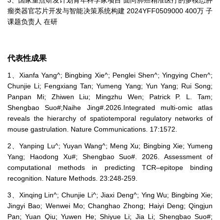
瘤类器官芯片开发与智能决策系统构建 2024YFF0509000 400万 子
课题负责人 在研
代表性成果
1、Xianfa Yang^; Bingbing Xie^; Penglei Shen^; Yingying Chen^;
Chunjie Li; Fengxiang Tan; Yumeng Yang; Yun Yang; Rui Song;
Panpan Mi; Zhiwen Liu; Mingzhu Wen; Patrick P. L. Tam;
Shengbao Suo#;Naihe Jing#.2026.Integrated multi-omic atlas
reveals the hierarchy of spatiotemporal regulatory networks of
mouse gastrulation. Nature Communications. 17:1572.
2、Yanping Lu^; Yuyan Wang^; Meng Xu; Bingbing Xie; Yumeng
Yang; Haodong Xu#; Shengbao Suo#. 2026. Assessment of
computational methods in predicting TCR–epitope binding
recognition. Nature Methods. 23:248-259.
3、Xinqing Lin^; Chunjie Li^; Jiaxi Deng^; Ying Wu; Bingbing Xie;
Jingyi Bao; Wenwei Mo; Changhao Zhong; Haiyi Deng; Qingjun
Pan; Yuan Qiu; Yuwen He; Shiyue Li; Jia Li; Shengbao Suo#;