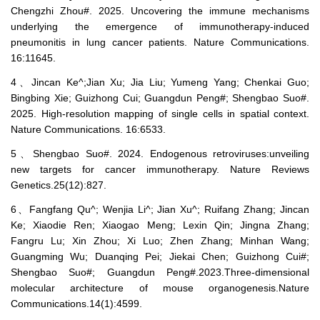
Chengzhi Zhou#. 2025. Uncovering the immune mechanisms
underlying the emergence of immunotherapy-induced
pneumonitis in lung cancer patients. Nature Communications.
16:11645.
4、Jincan Ke^;Jian Xu; Jia Liu; Yumeng Yang; Chenkai Guo;
Bingbing Xie; Guizhong Cui; Guangdun Peng#; Shengbao Suo#.
2025. High-resolution mapping of single cells in spatial context.
Nature Communications. 16:6533.
5、Shengbao Suo#. 2024. Endogenous retroviruses:unveiling
new targets for cancer immunotherapy. Nature Reviews
Genetics.25(12):827.
6、Fangfang Qu^; Wenjia Li^; Jian Xu^; Ruifang Zhang; Jincan
Ke; Xiaodie Ren; Xiaogao Meng; Lexin Qin; Jingna Zhang;
Fangru Lu; Xin Zhou; Xi Luo; Zhen Zhang; Minhan Wang;
Guangming Wu; Duanqing Pei; Jiekai Chen; Guizhong Cui#;
Shengbao Suo#; Guangdun Peng#.2023.Three-dimensional
molecular architecture of mouse organogenesis.Nature
Communications.14(1):4599.