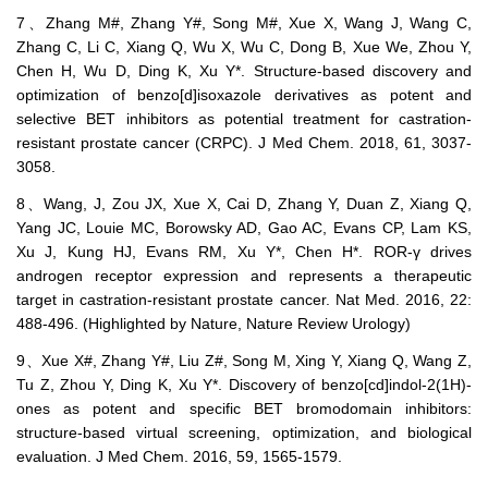
7、Zhang M#, Zhang Y#, Song M#, Xue X, Wang J, Wang C,
Zhang C, Li C, Xiang Q, Wu X, Wu C, Dong B, Xue We, Zhou Y,
Chen H, Wu D, Ding K, Xu Y*. Structure-based discovery and
optimization of benzo[d]isoxazole derivatives as potent and
selective BET inhibitors as potential treatment for castration-
resistant prostate cancer (CRPC). J Med Chem. 2018, 61, 3037-
3058.
8、Wang, J, Zou JX, Xue X, Cai D, Zhang Y, Duan Z, Xiang Q,
Yang JC, Louie MC, Borowsky AD, Gao AC, Evans CP, Lam KS,
Xu J, Kung HJ, Evans RM, Xu Y*, Chen H*. ROR-γ drives
androgen receptor expression and represents a therapeutic
target in castration-resistant prostate cancer. Nat Med. 2016, 22:
488-496. (Highlighted by Nature, Nature Review Urology)
9、Xue X#, Zhang Y#, Liu Z#, Song M, Xing Y, Xiang Q, Wang Z,
Tu Z, Zhou Y, Ding K, Xu Y*. Discovery of benzo[cd]indol-2(1H)-
ones as potent and specific BET bromodomain inhibitors:
structure-based virtual screening, optimization, and biological
evaluation. J Med Chem. 2016, 59, 1565-1579.