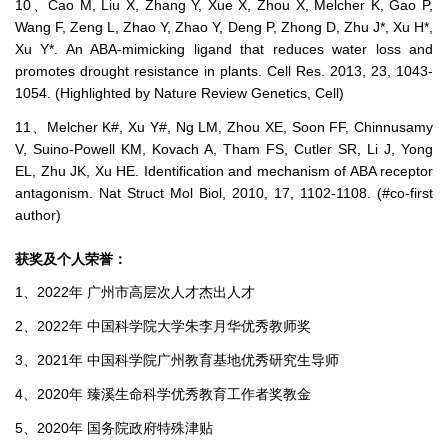
10、Cao M, Liu X, Zhang Y, Xue X, Zhou X, Melcher K, Gao P,
Wang F, Zeng L, Zhao Y, Zhao Y, Deng P, Zhong D, Zhu J*, Xu H*,
Xu Y*. An ABA-mimicking ligand that reduces water loss and
promotes drought resistance in plants. Cell Res. 2013, 23, 1043-
1054. (Highlighted by Nature Review Genetics, Cell)
11、Melcher K#, Xu Y#, Ng LM, Zhou XE, Soon FF, Chinnusamy
V, Suino-Powell KM, Kovach A, Tham FS, Cutler SR, Li J, Yong
EL, Zhu JK, Xu HE. Identification and mechanism of ABA receptor
antagonism. Nat Struct Mol Biol, 2010, 17, 1102-1108. (#co-first
author)
获奖及个人荣誉：
1、2022年 广州市高层次人才杰出人才
2、2022年 中国科学院大学朱李月华优秀教师奖
3、2021年 中国科学院广州教育基地优秀研究生导师
4、2020年 臻溪生命科学优秀教育工作者奖教金
5、2020年 国务院政府特殊津贴