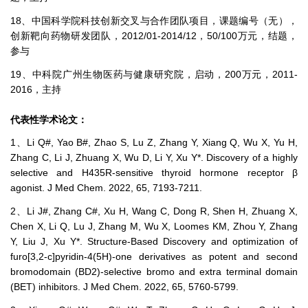
18、中国科学院科技创新交叉与合作团队项目，课题编号（无），
创新靶向药物研发团队，2012/01-2014/12，50/100万元，结题，
参与
19、中科院广州生物医药与健康研究院，启动，200万元，2011-
2016，主持
代表性学术论文：
1、Li Q#, Yao B#, Zhao S, Lu Z, Zhang Y, Xiang Q, Wu X, Yu H,
Zhang C, Li J, Zhuang X, Wu D, Li Y, Xu Y*. Discovery of a highly
selective and H435R-sensitive thyroid hormone receptor β
agonist. J Med Chem. 2022, 65, 7193-7211.
2、Li J#, Zhang C#, Xu H, Wang C, Dong R, Shen H, Zhuang X,
Chen X, Li Q, Lu J, Zhang M, Wu X, Loomes KM, Zhou Y, Zhang
Y, Liu J, Xu Y*. Structure-Based Discovery and optimization of
furo[3,2-c]pyridin-4(5H)-one derivatives as potent and second
bromodomain (BD2)-selective bromo and extra terminal domain
(BET) inhibitors. J Med Chem. 2022, 65, 5760-5799.