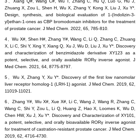
3、Xiang Q#, Wang C#, Wu T, Zhang C, Hu Q, Luo G, Hu J,
Zhuang X, Zou L, Shen H, Wu X, Zhang Y, Kong X, Liu J, Xu Y*.
Design, synthesis, and biological evaluation of 1-(Indolizin-3-
yl)ethan-1-ones as CBP bromodomain inhibitors for the treatment
of prostate cancer. J Med Chem. 2022, 65, 785-810.
4、Wu X#, Shen H#, Zhang Y#, Wang C, Li Q, Zhang C, Zhuang
X, Li C, Shi Y, Xing Y, Xiang Q, Xu J, Wu D, Liu J, Xu Y*. Discovery
and characterization of benzimidazole derivative XY123 as a
potent, selective, and orally available RORγ inverse agonist. J
Med Chem. 2021, 64, 8775-8797.
5、Wu X, Zhang Y, Xu Y*. Discovery of the first low nanomolar
liver receptor homolog-1 (LRH-1) agonist. J Med Chem. 2019, 62,
11019-11021.
6、Zhang Y#, Wu X#, Xue X#, Li C, Wang J, Wang R, Zhang C,
Wang C, Shi Y, Zou L, Li Q, Huang Z, Hao X, Loomes K, Wu D,
Chen HW, Xu J, Xu Y*. Discovery and Characterization of XY101,
a potent, selective, and orally bioavailable RORγ inverse agonist
for treatment of castration-resistant prostate cancer. J Med Chem.
2019, 62, 4716-4730.