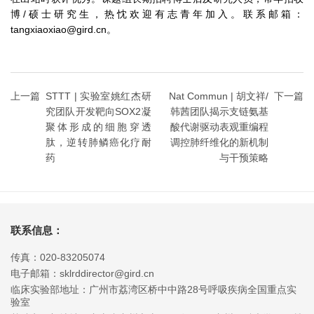
博/硕士研究生，热忱欢迎有志青年加入。联系邮箱：
tangxiaoxiao@gird.cn。
上一篇
STTT | 实验室姚红杰研
Nat Commun | 胡文祥/
下一篇
究团队开发靶向SOX2凝
韩茜团队揭示支链氨基
聚体形成的细胞穿透
酸代谢驱动表观重编程
肽，逆转肺鳞癌化疗耐
调控肺纤维化的新机制
药
与干预策略
联系信息：
传真：020-83205074
电子邮箱：sklrddirector@gird.cn
临床实验部地址：广州市荔湾区桥中中路28号呼吸疾病全国重点实
验室