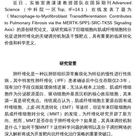
近日，实验室唐潇潇教授团队在国际期刊
Advanced
Science
（中科院一区
Top
,
IF=14.1
）
在线发表了题为
《
Macrophage-to-Myofibroblast Transdifferentiation Contributes
to Pulmonary Fibrosis via the MERTK-SPP1-SRC-TKS5 Signaling
Axis
》
的原创研究论文。该研究揭示了巨噬细胞向肌成纤维细胞转分
化促进肺纤维化的关键
调控
机制及干预靶点
，
具有重要的临床转化
价值和科学意义。
研究背景
肺纤维化是一种以肺部组织异常瘢痕化为特征的慢性进行性疾
病，其中特发性肺纤维化（IPF）患者确诊后中位生存期仅2-3年，
现有治疗手段仅能延缓病情进展，无法从根本上治愈。肌成纤维细
胞作为分泌胶原蛋白、驱动细胞外基质沉积的核心效应细胞，其来
源一直是研究焦点。传统观点认为，肌成纤维细胞主要源自固有成
纤维细胞、上皮-间充质转化（EMT）等途径，但近年来巨噬细胞向
肌成纤维细胞转分化（MMT）的发现，为纤维化研究开辟了新方
向。然而，MMT是否存在于肺纤维化中？如果是，其具体调控机制
是什么？如何干预MMT？这些科学问题的阐明以及分子调控网络的
深入解析将成为开发靶向抗纤维化治疗策略的重要突破口。