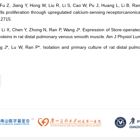
 Z, Jiang Y, Hong W, Liu R, Li S, Cao W, Pu J, Huang L, Li B, Ran
s proliferation through upregulated calcium-sensing receptorcanonical 
12715.
i X, Chen Y, Zhong N, Ran P, Wang J*. Expression of Store-operated 
proteins in rat distal pulmonary venous smooth muscle. Am J Physiol Lu
*, Lu W, Ran P*. Isolation and primary culture of rat distal pulm