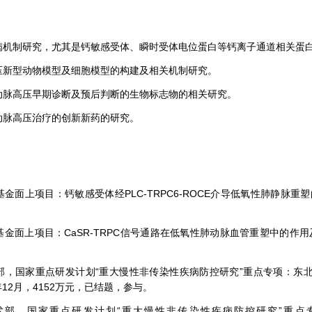
病机制研究，尤其是钙敏感受体、瞬时受体电位蛋白等钙离子通道相关蛋
压新型动物模型及细胞模型的构建及相关机制研究。
动脉高压早期诊断及预后判断的生物标志物的相关研究。
动脉高压治疗的创新新药的研究。
面上项目：钙敏感受体经PLC-TRPC6-ROCE介导低氧性肺静脉重塑的机制研究,
面上项目：CaSR-TRPC信号通路在低氧性肺动脉血管重塑中的作用及机制,81570
，国家重点研发计划“重大慢性非传染性疾病防控研究”重点专项：东北地区
21年12月，4152万元，已结题，参与。
术部，国家重点研发计划“重大慢性非传染性疾病防控研究”重