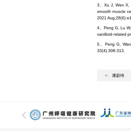
3、Xu J, Wen X, Fu
smooth muscle cell
2021 Aug;28(6):e
4、Peng G, Lu W, L
vanilloid-related 
5、Peng G, Wang J
33(4):308-313.
潘蔚绮