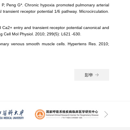
 P, Peng G*. Chronic hypoxia promoted pulmonary arterial
transient receptor potential 1/6 pathway. Microcirculation.
Ca2+ entry and transient receptor potential canonical and
ng Cell Mol Physiol. 2010; 299(5): L621 -630.
onary venous smooth muscle cells. Hypertens Res. 2010;
彭华