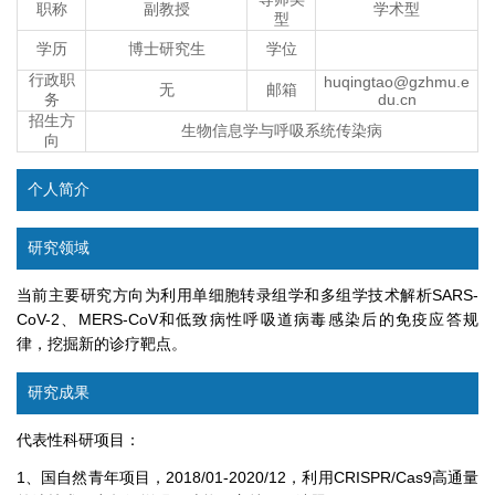
职称
副教授
学术型
型
学历
博士研究生
学位
行政职
huqingtao@gzhmu.e
无
邮箱
务
du.cn
招生方
生物信息学与呼吸系统传染病
向
个人简介
研究领域
当前主要研究方向为利用单细胞转录组学和多组学技术解析SARS-
CoV-2、MERS-CoV和低致病性呼吸道病毒感染后的免疫应答规
律，挖掘新的诊疗靶点。
研究成果
代表性科研项目：
1、国自然青年项目，2018/01-2020/12，利用CRISPR/Cas9高通量