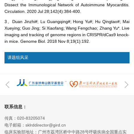
Dissect the Immunological Network of Autoimmune Myocarditis.
Circulation. 2020 Jul 28;142(4):384-400.
3、Duan Jinzhi#; Lu Guangqing#; Hong Yu#; Hu Qingtao#; Mai
Xueying; Guo Jing; Si Xiaofang; Wang Fengchao; Zhang Yu*. Live
imaging and tracking of genome regions in CRISPR/dCas9 knock-
in mice. Genome Biol. 2018 Nov 8;19(1):192.
课题组风采
联系信息：
传真：020-83205074
电子邮箱：sklrddirector@gird.cn
临床实验部地址：广州市荔湾区桥中中路28号呼吸疾病全国重点实