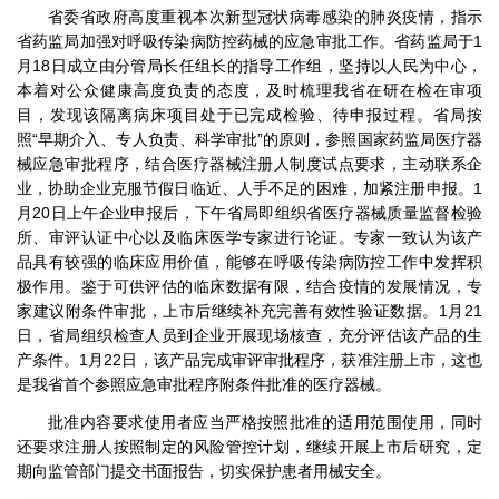
省委省政府高度重视本次新型冠状病毒感染的肺炎疫情，指示
省药监局加强对呼吸传染病防控药械的应急审批工作。省药监局于1
月18日成立由分管局长任组长的指导工作组，坚持以人民为中心，
本着对公众健康高度负责的态度，及时梳理我省在研在检在审项
目，发现该隔离病床项目处于已完成检验、待申报过程。省局按
照“早期介入、专人负责、科学审批”的原则，参照国家药监局医疗器
械应急审批程序，结合医疗器械注册人制度试点要求，主动联系企
业，协助企业克服节假日临近、人手不足的困难，加紧注册申报。1
月20日上午企业申报后，下午省局即组织省医疗器械质量监督检验
所、审评认证中心以及临床医学专家进行论证。专家一致认为该产
品具有较强的临床应用价值，能够在呼吸传染病防控工作中发挥积
极作用。鉴于可供评估的临床数据有限，结合疫情的发展情况，专
家建议附条件审批，上市后继续补充完善有效性验证数据。1月21
日，省局组织检查人员到企业开展现场核查，充分评估该产品的生
产条件。1月22日，该产品完成审评审批程序，获准注册上市，这也
是我省首个参照应急审批程序附条件批准的医疗器械。
批准内容要求使用者应当严格按照批准的适用范围使用，同时
还要求注册人按照制定的风险管控计划，继续开展上市后研究，定
期向监管部门提交书面报告，切实保护患者用械安全。