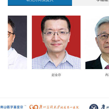
赵金存
冉丕鑫